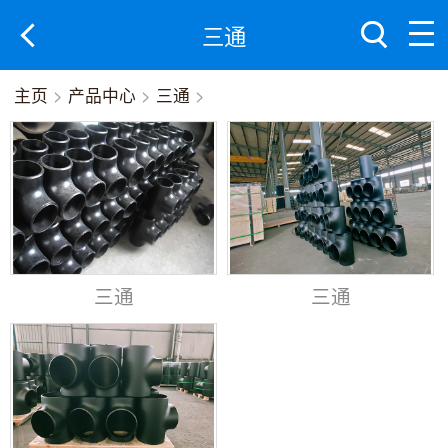
三通
主页
>
产品中心
>
三通
>
三通
三通